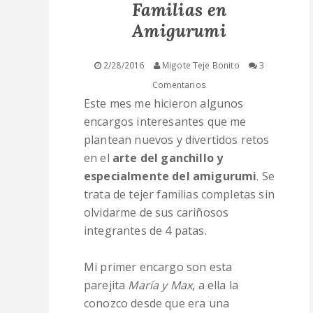
Familias en
Amigurumi
CURSOS
2/28/2016
Migote Teje Bonito
3
TIENDA
Comentarios
Este mes me hicieron algunos
ACERCA DE MI
encargos interesantes que me
plantean nuevos y divertidos retos
PATRONES
en el
arte del ganchillo y
especialmente del amigurumi
. Se
GALERIA
trata de tejer familias completas sin
olvidarme de sus cariñosos
ALUMNAS
integrantes de 4 patas.
Mi primer encargo son esta
parejita
María y Max
, a ella la
conozco desde que era una