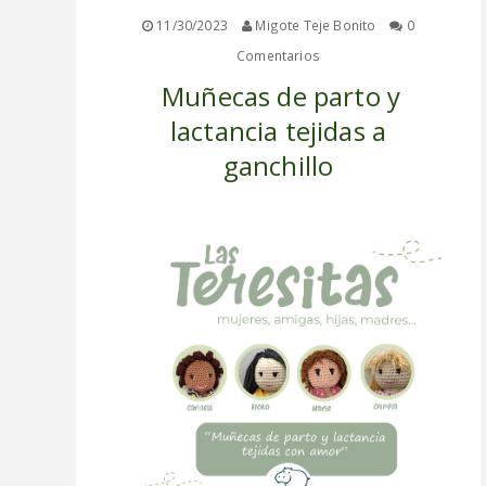
11/30/2023
Migote Teje Bonito
0
CURSOS
Comentarios
Muñecas de parto y
TIENDA
lactancia tejidas a
ganchillo
ACERCA DE MI
PATRONES
GALERIA
ALUMNAS